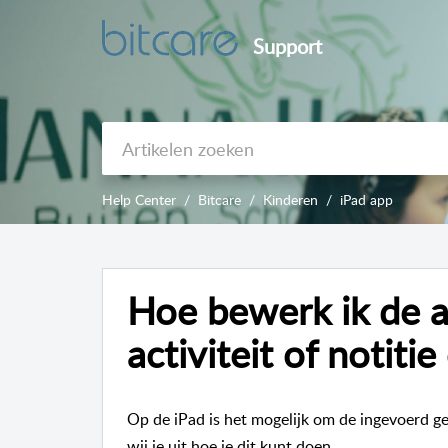
Support
Help Center
Bitcare
Kinderen
iPad app
Hoe bewerk ik de 
activiteit of notiti
Op de iPad is het mogelijk om de ingevoerd ge
wij je uit hoe je dit kunt doen.