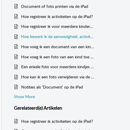
Document of foto printen via de iPad
Hoe registreer ik activiteiten op de iPad?
Hoe registreer ik voor meerdere kinderen tegelijk activiteiten (multi-select knop)?
Hoe bewerk ik de aanwezigheid, activiteit of notitie op de iPad?
Hoe voeg ik een document van een kind toe op de iPad?
Hoe voeg ik een foto van een kind toe op de iPad?
Een enkele foto voor meerdere kindjes tegelijk uploaden op de iPad
Hoe kan ik een foto verwijderen via de iPad?
Notities als 'Document' op de iPad
Show More
Gerelateerd(e)
Artikelen
Hoe registreer ik activiteiten op de iPad?