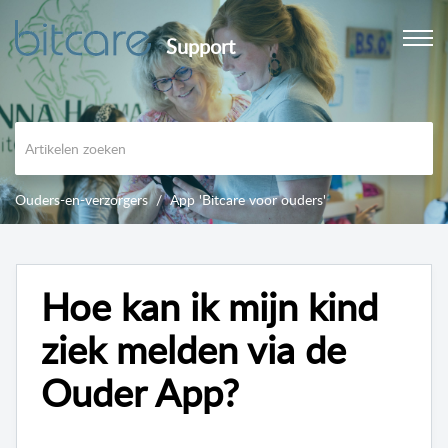
Support
Ouders-en-verzorgers
App 'Bitcare voor ouders'
Hoe kan ik mijn kind
ziek melden via de
Ouder App?