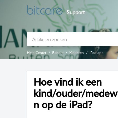
Support
Help Center
Bitcare
Kinderen
iPad app
Hoe vind ik een
kind/ouder/medewe
n op de iPad?