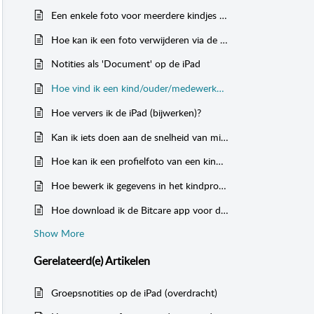
Een enkele foto voor meerdere kindjes tegelijk uploaden op de iPad
Hoe kan ik een foto verwijderen via de iPad?
Notities als 'Document' op de iPad
Hoe vind ik een kind/ouder/medewerker/contactpersoon op de iPad?
Hoe ververs ik de iPad (bijwerken)?
Kan ik iets doen aan de snelheid van mijn iPad?
Hoe kan ik een profielfoto van een kind toevoegen/wijzigen op de iPad?
Hoe bewerk ik gegevens in het kindprofiel op de iPad?
Hoe download ik de Bitcare app voor de iPad (werkvloer)?
Show More
Gerelateerd(e)
Artikelen
Groepsnotities op de iPad (overdracht)