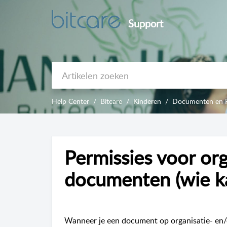
Support
Help Center
Bitcare
Kinderen
Documenten en F
Permissies voor org
documenten (wie ka
Wanneer je een document op organisatie- en/o