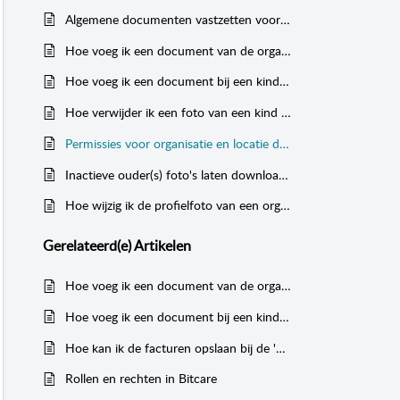
Algemene documenten vastzetten voor ouders (bv. beleid of algemene voorwaarden)
Hoe voeg ik een document van de organisatie of locatie toe via de website? - Inclusief herinneringsmail voor verlopen document
Hoe voeg ik een document bij een kind toe via de website? (bijv. contract of medicatieformulier)
Hoe verwijder ik een foto van een kind via de website?
Permissies voor organisatie en locatie documenten (wie kan het zien)
Inactieve ouder(s) foto's laten downloaden
Hoe wijzig ik de profielfoto van een organisatie, groep of kind via de website?
Gerelateerd(e)
Artikelen
Hoe voeg ik een document van de organisatie of locatie toe via de website? - Inclusief herinneringsmail voor verlopen document
Hoe voeg ik een document bij een kind toe via de website? (bijv. contract of medicatieformulier)
Hoe kan ik de facturen opslaan bij de 'Documenten' het kind en in de Ouder app?
Rollen en rechten in Bitcare