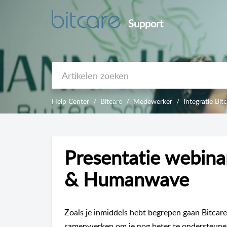
Support
Help Center
Bitcare
Medewerker
Integratie B
Presentatie webinar
& Humanwave
Zoals je inmiddels hebt begrepen gaan Bitcar
samenwerken om je nog beter te ondersteunen