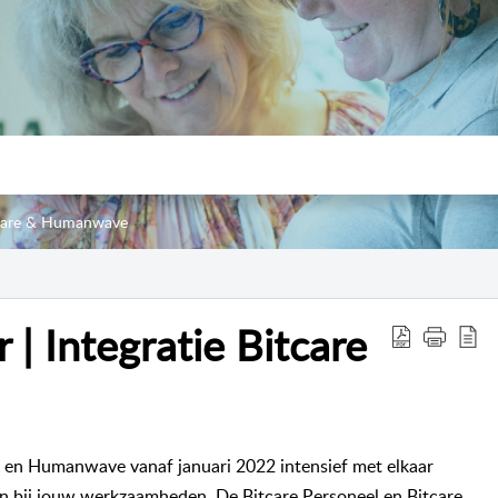
itcare & Humanwave
 | Integratie Bitcare
e en Humanwave vanaf januari 2022 intensief met elkaar
 bij jouw werkzaamheden. De Bitcare Personeel en Bitcare