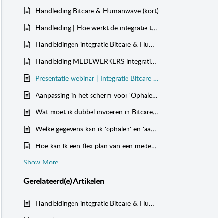
Handleiding Bitcare & Humanwave (kort)
Handleiding | Hoe werkt de integratie tussen Bitcare & Humanwave?
Handleidingen integratie Bitcare & Humanwave | toegang en autorisatie
Handleiding MEDEWERKERS integratie Bitcare & Humanwave | toegang en autorisatie
Presentatie webinar | Integratie Bitcare & Humanwave
Aanpassing in het scherm voor 'Ophalen' en 'Aanleveren' aan Humanwave (november 2023)
Wat moet ik dubbel invoeren in Bitcare en Humanwave?
Welke gegevens kan ik 'ophalen' en 'aanleveren' aan Humanwave?
Hoe kan ik een flex plan van een medewerker in Humanwave krijgen wanneer al verlof of ziekte op dezelfde dag staat?
Show More
Gerelateerd(e)
Artikelen
Handleidingen integratie Bitcare & Humanwave | toegang en autorisatie