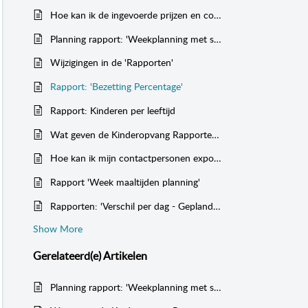
Hoe kan ik de ingevoerde prijzen en contract pakketten controleren voor de kinderen?
Planning rapport: 'Weekplanning met start- en eindtijden' (ook voor de GGD)
Wijzigingen in de 'Rapporten'
Rapport: 'Bezetting Percentage'
Rapport: Kinderen per leeftijd
Wat geven de Kinderopvang Rapporten weer?
Hoe kan ik mijn contactpersonen exporteren?
Rapport 'Week maaltijden planning'
Rapporten: 'Verschil per dag - Geplande uren tegen realisatie' en 'Verschil per maand - Geplande uren tegen realisatie'
Show More
Gerelateerd(e)
Artikelen
Planning rapport: 'Weekplanning met start- en eindtijden' (ook voor de GGD)